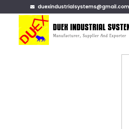
duexindustrialsystems@gmail.co