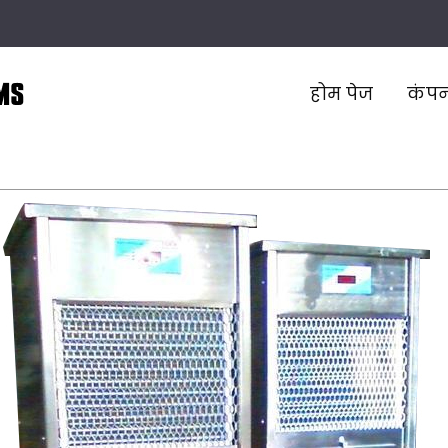
m
होम पेज
कंपन