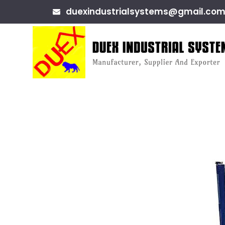
duexindustrialsystems@gmail.co