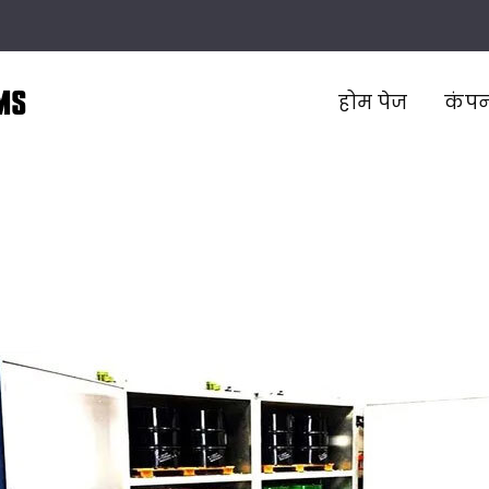
m
होम पेज
कंपन